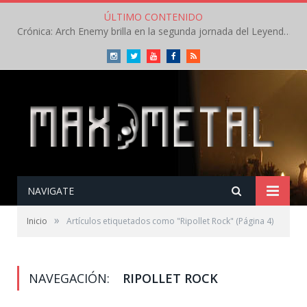
ÚLTIMO CONTENIDO
Crónica: Arch Enemy brilla en la segunda jornada del Leyendas del Rock – Jueves – Agosto 2026
Instagram
Twitter
Youtube
Facebook
RSS
NAVIGATE
»
Inicio
Artículos etiquetados como "Ripollet Rock"
(Página 4)
NAVEGACIÓN:
RIPOLLET ROCK