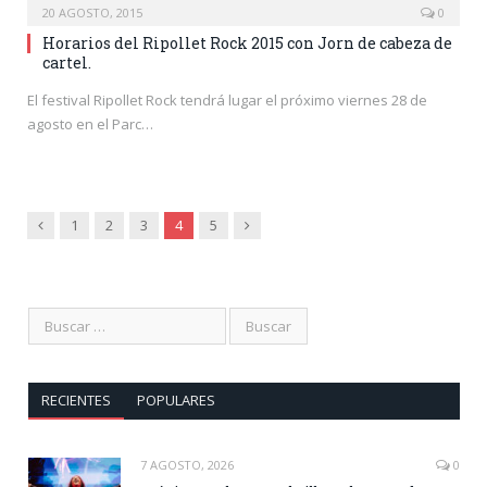
20 AGOSTO, 2015
0
Horarios del Ripollet Rock 2015 con Jorn de cabeza de
cartel.
El festival Ripollet Rock tendrá lugar el próximo viernes 28 de
agosto en el Parc…
Anterior
Siguiente
1
2
3
4
5
RECIENTES
POPULARES
7 AGOSTO, 2026
0