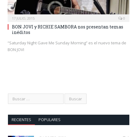
17 JULIO, 2015
0
BON JOVI y RICHIE SAMBORA nos presentan temas
inéditos
“Saturday Night Gave Me Sunday Morning” es el nuevo tema de
BON JOVI
RECIENTES
POPULARES