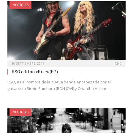
NOTICIAS
30 SEPTIEMBRE, 2017
0
RSO editan «Rise» (EP)
RSO, es el nombre de la nueva banda encabezada por el
guitarrista Richie Sambora (BON JOVI) y Orianthi (Michael…
NOTICIAS