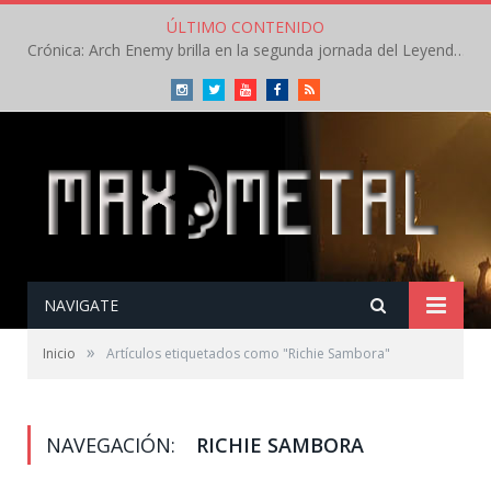
ÚLTIMO CONTENIDO
Crónica: Arch Enemy brilla en la segunda jornada del Leyendas del Rock – Jueves – Agosto 2026
Instagram
Twitter
Youtube
Facebook
RSS
NAVIGATE
»
Inicio
Artículos etiquetados como "Richie Sambora"
NAVEGACIÓN:
RICHIE SAMBORA