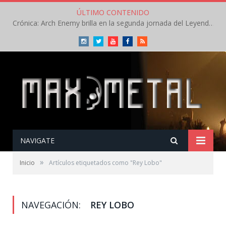
ÚLTIMO CONTENIDO
Crónica: Arch Enemy brilla en la segunda jornada del Leyendas del Rock – Jueves – Agosto 2026
Instagram
Twitter
Youtube
Facebook
RSS
NAVIGATE
»
Inicio
Artículos etiquetados como "Rey Lobo"
NAVEGACIÓN:
REY LOBO