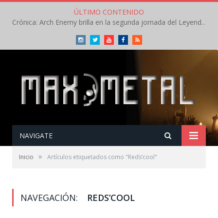
ÚLTIMO CONTENIDO
Crónica: Arch Enemy brilla en la segunda jornada del Leyendas del Rock – Jueves – Agosto 2026
Instagram
Twitter
Youtube
Facebook
RSS
NAVIGATE
»
Inicio
Artículos etiquetados como "Reds’cool"
NAVEGACIÓN:
REDS’COOL