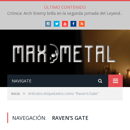
ÚLTIMO CONTENIDO
Crónica: Arch Enemy brilla en la segunda jornada del Leyendas del Rock – Jueves – Agosto 2026
Instagram
Twitter
Youtube
Facebook
RSS
NAVIGATE
»
Inicio
Artículos etiquetados como "Raven’s Gate"
NAVEGACIÓN:
RAVEN’S GATE