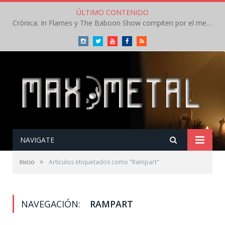
ÚLTIMO CONTENIDO
Crónica: In Flames y The Baboon Show compiten por el mejor concierto del día en el Leyendas del Rock – Viernes – Agosto 2026
Instagram
Twitter
Youtube
Facebook
RSS
NAVIGATE
»
Inicio
Artículos etiquetados como "Rampart"
NAVEGACIÓN:
RAMPART