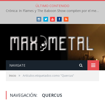
ÚLTIMO CONTENIDO
Crónica: In Flames y The Baboon Show compiten por el mejor concierto del día en el Leyendas del Rock – Viernes – Agosto 2026
Instagram
Twitter
Youtube
Facebook
RSS
NAVIGATE
»
Inicio
Artículos etiquetados como "Quercus"
NAVEGACIÓN:
QUERCUS