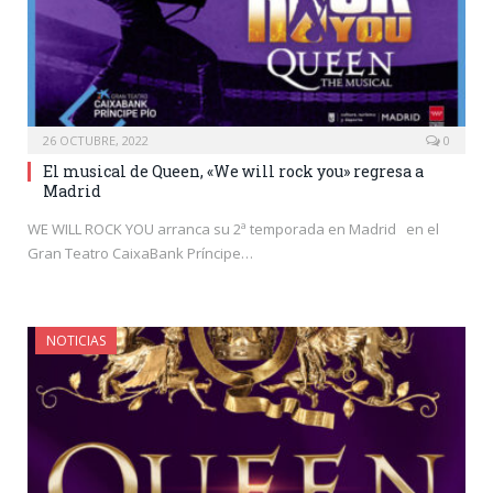
26 OCTUBRE, 2022
0
El musical de Queen, «We will rock you» regresa a
Madrid
WE WILL ROCK YOU arranca su 2ª temporada en Madrid en el
Gran Teatro CaixaBank Príncipe…
NOTICIAS