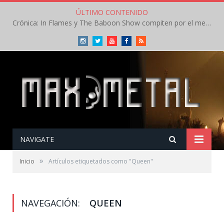
ÚLTIMO CONTENIDO
Crónica: In Flames y The Baboon Show compiten por el mejor concierto del día en el Leyendas del Rock – Viernes – Agosto 2026
Instagram
Twitter
Youtube
Facebook
RSS
NAVIGATE
»
Inicio
Artículos etiquetados como "Queen"
NAVEGACIÓN:
QUEEN