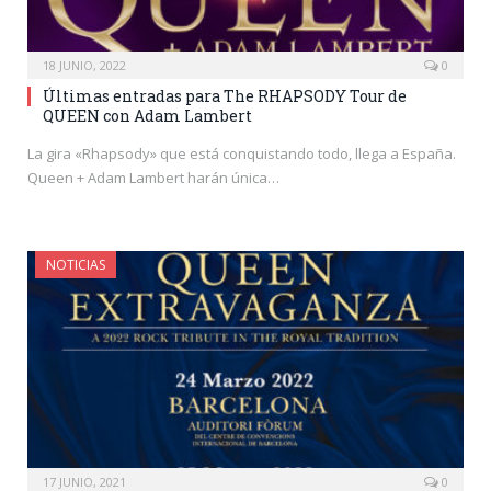
18 JUNIO, 2022
0
Últimas entradas para The RHAPSODY Tour de
QUEEN con Adam Lambert
La gira «Rhapsody» que está conquistando todo, llega a España.
Queen + Adam Lambert harán única…
NOTICIAS
17 JUNIO, 2021
0