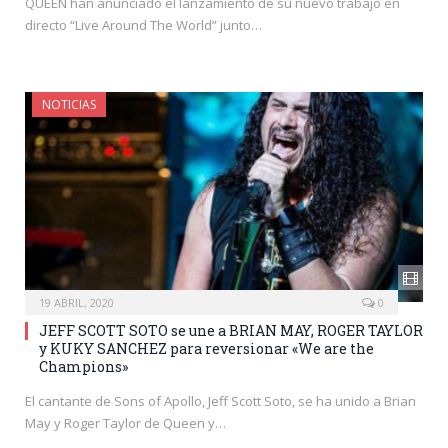
QUEEN han anunciado el lanzamiento de su nuevo trabajo en
directo “Live Around The World” junto…
NOTICIAS
19 ABRIL, 2020
0
JEFF SCOTT SOTO se une a BRIAN MAY, ROGER TAYLOR
y KUKY SANCHEZ para reversionar «We are the
Champions»
El cantante de Sons of Apollo, Jeff Scott Soto, se ha unido a Brian
May y Roger Taylor de Queen y…