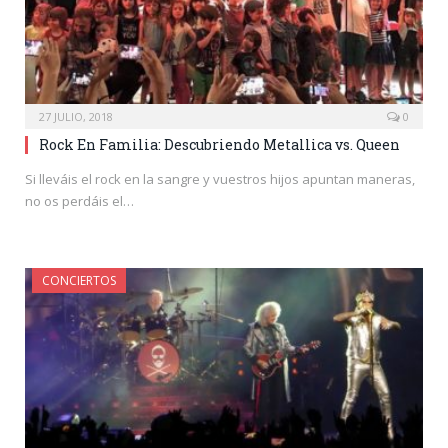
27 JULIO, 2018
0
Rock En Familia: Descubriendo Metallica vs. Queen
Si lleváis el rock en la sangre y vuestros hijos apuntan maneras,
no os perdáis el…
CONCIERTOS