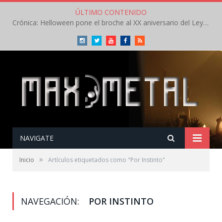
ÚLTIMO CONTENIDO
Crónica: Helloween pone el broche al XX aniversario del Leyendas del Rock – Sábado – Agosto 2026
Instagram
Twitter
Youtube
Facebook
RSS
NAVIGATE
»
Inicio
Artículos etiquetados como "Por Instinto"
NAVEGACIÓN:
POR INSTINTO