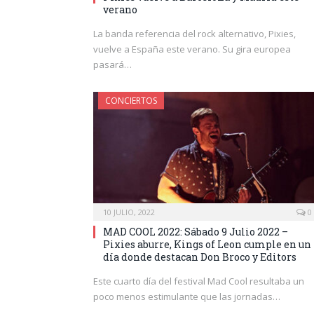
verano
La banda referencia del rock alternativo, Pixies,
vuelve a España este verano. Su gira europea
pasará…
CONCIERTOS
10 JULIO, 2022
0
MAD COOL 2022: Sábado 9 Julio 2022 –
Pixies aburre, Kings of Leon cumple en un
día donde destacan Don Broco y Editors
Este cuarto día del festival Mad Cool resultaba un
poco menos estimulante que las jornadas…