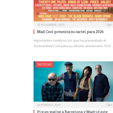
10 NOVIEMBRE, 2025
0
Mad Cool presenta su cartel para 2026
Importantes nombres los que ha presentado el
festival Mad Cool para su décimo aniversario. FOO
NOTICIAS
24 FEBRERO, 2024
0
Pixies vuelve a Barcelona y Madrid este