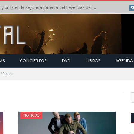
Crónica: Arch Enemy brilla en la segunda jornada del Leyendas del Rock – Jueves – Agosto 2026
TAS
CONCIERTOS
DVD
LIBROS
AGENDA
"Pixies"
NOTICIAS