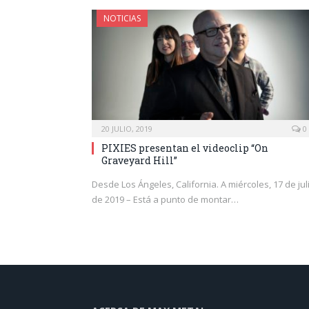
NOTICIAS
20 JULIO, 2019
0
PIXIES presentan el videoclip “On
Graveyard Hill”
Desde Los Ángeles, California. A miércoles, 17 de jul
de 2019 – Está a punto de montar…