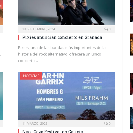
18 SEPTIEMBRE, 2024
0
Pixies anuncian concierto en Granada
Pixies, una de las bandas más importantes de la
…
historia del rock alternativo, ofrecerá un único
concierto…
NOTICIAS
11 MARZO, 2023
0
Nace Gozo Festival en Galicia