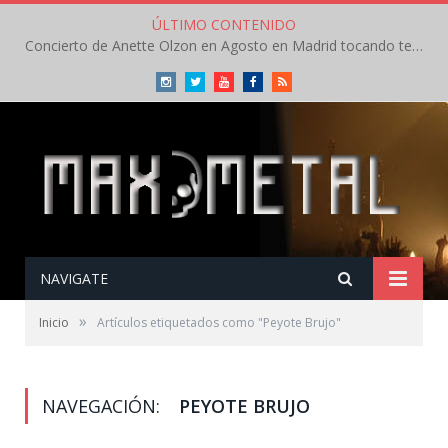
ÚLTIMO CONTENIDO
Concierto de Anette Olzon en Agosto en Madrid tocando temas de Nightwish
Instagram
Twitter
Youtube
Facebook
RSS
NAVIGATE
»
Inicio
Artículos etiquetados como "Peyote Brujo"
NAVEGACIÓN:
PEYOTE BRUJO