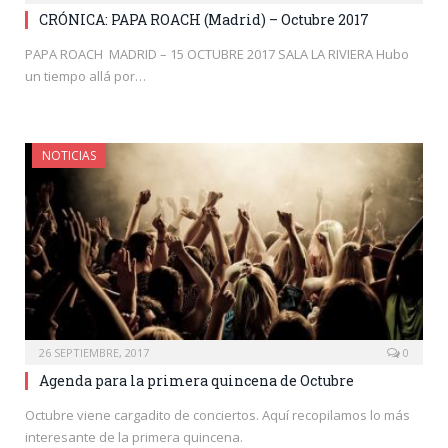
CRÓNICA: PAPA ROACH (Madrid) – Octubre 2017
PAPA ROACH MADRID – 15 OCTUBRE 2017 SALA LA RIVIERA Hubo
un tiempo allá por…
NOTICIAS
26 SEPTIEMBRE, 2017
0
Agenda para la primera quincena de Octubre
Octubre viene cargadito de conciertos. Aquí recopilamos lo más
interesante de la primera quincena.