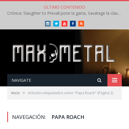
ÚLTIMO CONTENIDO
Crónica: Slaugther to Prevail pone la garra, Savatage la clase en la apertura del Leyendas del Rock – Miércoles – Agosto 2026
Instagram
Twitter
Youtube
Facebook
RSS
NAVIGATE
»
Inicio
Artículos etiquetados como "Papa Roach"
(Página 2)
NAVEGACIÓN:
PAPA ROACH