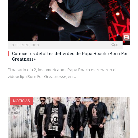
8 FEBRERO, 2018
0
Conoce los detalles del vídeo de Papa Roach «Born For
Greatness»
El pasado día 2, los americanos Papa Roach estrenaron el
videoclip «Born For Greatness», en…
NOTICIAS