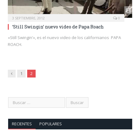
3 SEPTIEMBRE, 2012
0
‘Still Swingin’ nuevo video de Papa Roach
«Still Swingin'», es el nuevo video de los californianos PAPA
ROACH.
Anterior
1
2
RECIENTES
POPULARES