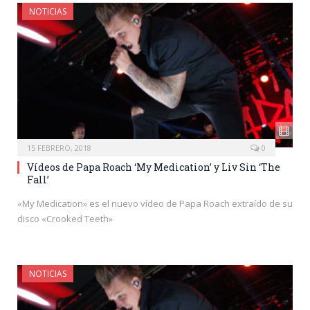
NOTICIAS
15 FEBRERO, 2018
0
Vídeos de Papa Roach ‘My Medication’ y Liv Sin ‘The
Fall’
«My Medication» es el nuevo vídeo de Papa Roach extraído de su
disco «Crooked Teeth»
NOTICIAS