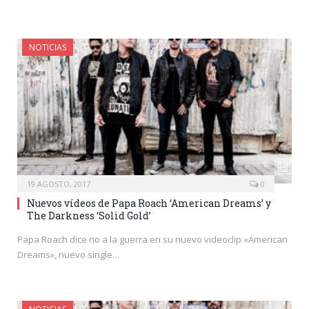
NOTICIAS
19 AGOSTO, 2017
0
Nuevos vídeos de Papa Roach ‘American Dreams’ y
The Darkness ‘Solid Gold’
Papa Roach dice no a la guerra en su nuevo videoclip «American
Dreams», nuevo single…