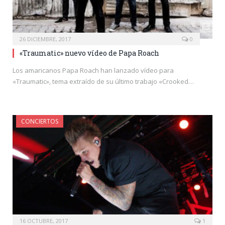
26 DICIEMBRE, 2017
0
«Traumatic» nuevo vídeo de Papa Roach
Los amaricanos Papa Roach han lanzado vídeo para
«Traumatic», tema extraído de su último trabajo «Crooked…
CONCIERTOS
16 OCTUBRE, 2017
1