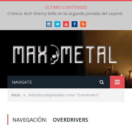
ÚLTIMO CONTENIDO
Crónica: Arch Enemy brilla en la segunda jornada del Leyendas del Rock – Jueves – Agosto 2026
Instagram
Twitter
Youtube
Facebook
RSS
NAVIGATE
»
Inicio
Artículos etiquetados como "Overdrivers"
NAVEGACIÓN:
OVERDRIVERS