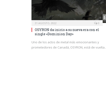
31 AGOSTO, 2022
0
OSYRON da inicio a su nueva era con el
single «Dominion Day»
Uno de los actos de metal más emocionantes y
prometedores de Canadá, OSYRON, está de vuelta