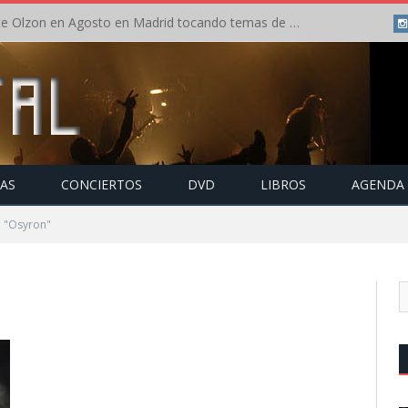
Concierto de Anette Olzon en Agosto en Madrid tocando temas de Nightwish
TAS
CONCIERTOS
DVD
LIBROS
AGENDA
o "Osyron"