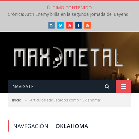
ÚLTIMO CONTENIDO
Crónica: Arch Enemy brilla en la segunda jornada del Leyendas del Rock – Jueves – Agosto 2026
Instagram
Twitter
Youtube
Facebook
RSS
NAVIGATE
»
Inicio
Artículos etiquetados como "Oklahoma"
NAVEGACIÓN:
OKLAHOMA