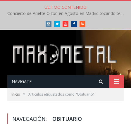
ÚLTIMO CONTENIDO
Concierto de Anette Olzon en Agosto en Madrid tocando temas de Nightwish
Instagram
Twitter
Youtube
Facebook
RSS
NAVIGATE
»
Inicio
Artículos etiquetados como "Obituario"
NAVEGACIÓN:
OBITUARIO