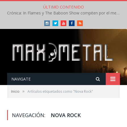
ÚLTIMO CONTENIDO
Crónica: In Flames y The Baboon Show compiten por el mejor concierto del día en el Leyendas del Rock – Viernes – Agosto 2026
Instagram
Twitter
Youtube
Facebook
RSS
NAVIGATE
»
Inicio
Artículos etiquetados como "Nova Rock"
NAVEGACIÓN:
NOVA ROCK