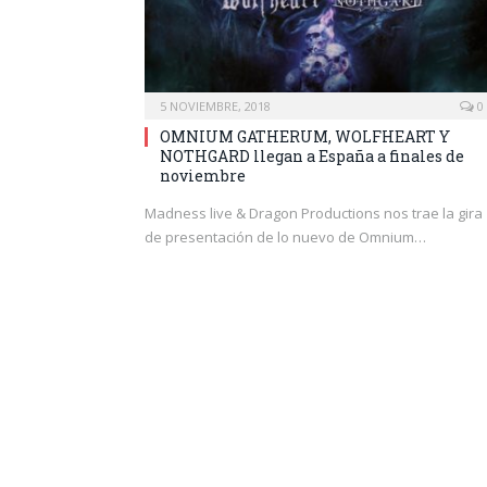
5 NOVIEMBRE, 2018
0
OMNIUM GATHERUM, WOLFHEART Y
NOTHGARD llegan a España a finales de
noviembre
Madness live & Dragon Productions nos trae la gira
de presentación de lo nuevo de Omnium…