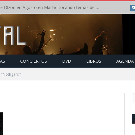
Concierto de Anette Olzon en Agosto en Madrid tocando temas de Nightwish
TAS
CONCIERTOS
DVD
LIBROS
AGENDA
o "Nothgard"