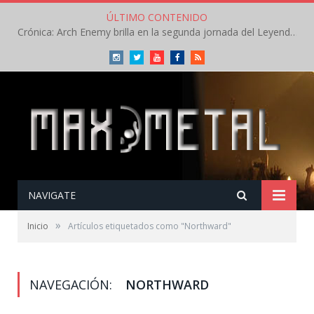
ÚLTIMO CONTENIDO
Crónica: Arch Enemy brilla en la segunda jornada del Leyendas del Rock – Jueves – Agosto 2026
Instagram
Twitter
Youtube
Facebook
RSS
NAVIGATE
»
Inicio
Artículos etiquetados como "Northward"
NAVEGACIÓN:
NORTHWARD