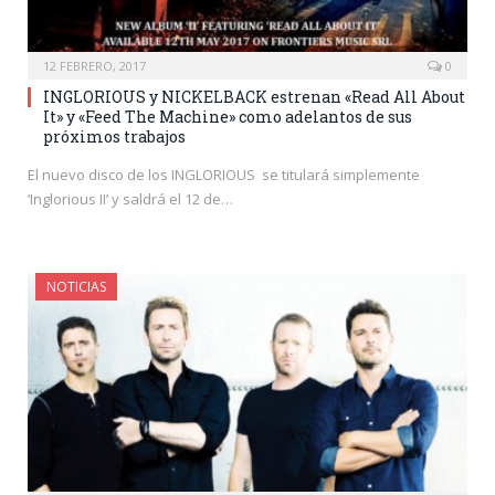
12 FEBRERO, 2017
0
INGLORIOUS y NICKELBACK estrenan «Read All About
It» y «Feed The Machine» como adelantos de sus
próximos trabajos
El nuevo disco de los INGLORIOUS se titulará simplemente
‘Inglorious II’ y saldrá el 12 de…
NOTICIAS