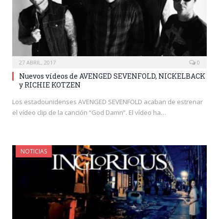
27 ABRIL, 2017
0
Nuevos vídeos de AVENGED SEVENFOLD, NICKELBACK
y RICHIE KOTZEN
Los estadounidenses AVENGED SEVENFOLD acaban de estrenar
el vídeo clip de la canción “God Damn”. El vídeo ha…
NOTICIAS