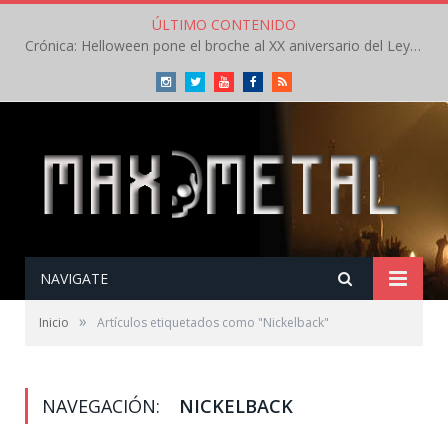
ÚLTIMO CONTENIDO
Crónica: Helloween pone el broche al XX aniversario del Leyendas del Rock – Sábado – Agosto 2026
Instagram
Twitter
Youtube
Facebook
RSS
NAVIGATE
»
Inicio
Artículos etiquetados como "Nickelback"
NAVEGACIÓN:
NICKELBACK