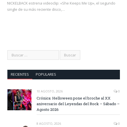
NICKELBACK estrena videoclip: «She Keeps Me Up», el segundo
single de su más reciente disco,…
RECIENTES
POPULARES
10 AGOSTO, 2026
0
Crónica: Helloween pone el broche al XX
aniversario del Leyendas del Rock – Sábado –
Agosto 2026
8 AGOSTO, 2026
0