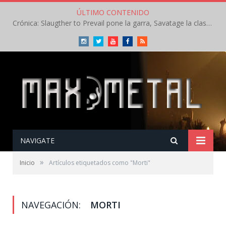
ÚLTIMO CONTENIDO
Crónica: Slaugther to Prevail pone la garra, Savatage la clase en la apertura del Leyendas del Rock – Miércoles – Agosto 2026
Instagram
Twitter
Youtube
Facebook
RSS
NAVIGATE
»
Inicio
Artículos etiquetados como "Morti"
NAVEGACIÓN:
MORTI