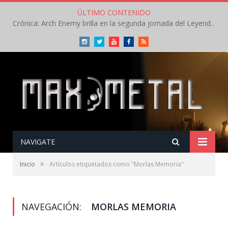
ÚLTIMO CONTENIDO
Crónica: Arch Enemy brilla en la segunda jornada del Leyendas del Rock – Jueves – Agosto 2026
Instagram
Twitter
Youtube
Facebook
RSS
NAVIGATE
»
Inicio
Artículos etiquetados como "Morlas Memoria"
NAVEGACIÓN:
MORLAS MEMORIA