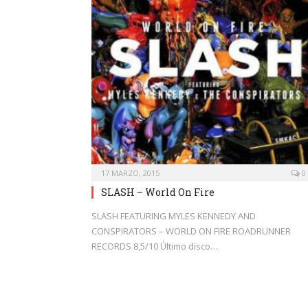
17 MARZO, 2015
0
SLASH – World On Fire
SLASH FEATURING MYLES KENNEDY AND
CONSPIRATORS – WORLD ON FIRE ROADRUNNER
RECORDS 8,5/10 Último disco…