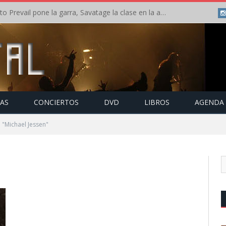
Crónica: Slaugther to Prevail pone la garra, Savatage la clase en la apertura del Leyendas del Rock – Miércoles – Agosto 2026
TAS
CONCIERTOS
DVD
LIBROS
AGENDA
 "Michael Jessen"