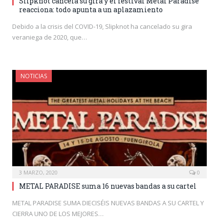
Slipknot cancela su gira y el festival Metal Paradise
reacciona: todo apunta a un aplazamiento
Debido a la crisis del COVID-19, Slipknot ha cancelado su gira
veraniega de 2020, que…
NOTICIAS
3 MARZO, 2020
0
METAL PARADISE suma 16 nuevas bandas a su cartel
METAL PARADISE SUMA DIECISÉIS NUEVAS BANDAS A SU CARTEL Y
CIERRA UNO DE LOS MEJORES…