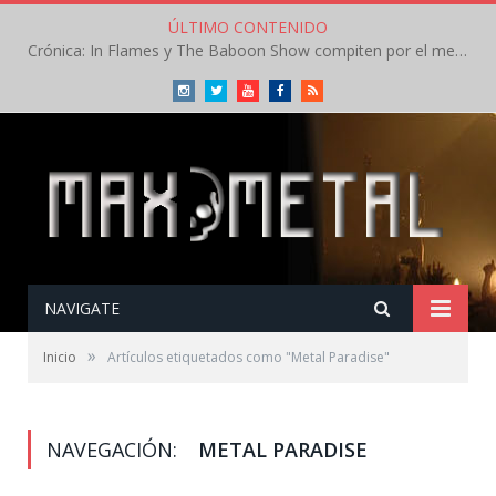
ÚLTIMO CONTENIDO
Crónica: In Flames y The Baboon Show compiten por el mejor concierto del día en el Leyendas del Rock – Viernes – Agosto 2026
Instagram
Twitter
Youtube
Facebook
RSS
NAVIGATE
»
Inicio
Artículos etiquetados como "Metal Paradise"
NAVEGACIÓN:
METAL PARADISE