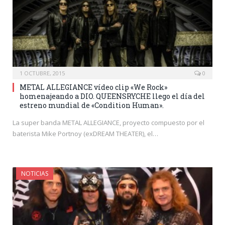
1 OCTUBRE, 2015
0
METAL ALLEGIANCE vídeo clip «We Rock»
homenajeando a DIO. QUEENSRYCHE llego el día del
estreno mundial de «Condition Human».
La super banda METAL ALLEGIANCE, proyecto compuesto por el
baterista Mike Portnoy (exDREAM THEATER), el…
NOTICIAS