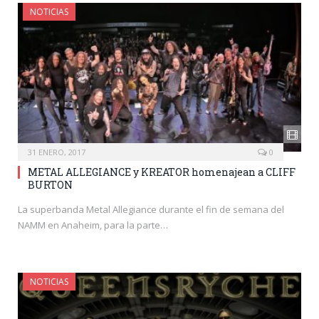
NOTICIAS
31 ENERO, 2017
0
METAL ALLEGIANCE y KREATOR homenajean a CLIFF
BURTON
La superbanda Metal Allegiance durante el fin de semana del
NAMM en Anaheim, para la parte…
NOTICIAS