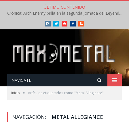
ÚLTIMO CONTENIDO
Crónica: Arch Enemy brilla en la segunda jornada del Leyendas del Rock – Jueves – Agosto 2026
Instagram
Twitter
Youtube
Facebook
RSS
NAVIGATE
»
Inicio
Artículos etiquetados como "Metal Allegiance"
NAVEGACIÓN:
METAL ALLEGIANCE