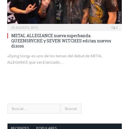
25 AGOSTO, 2015
0
METAL ALLEGIANCE nueva superbanda.
QUEENSRYCHE y SEVEN WITCHES editan nuevos
discos
«Dying Song» es uno de los temas del debut de METAL
ALLEGIANCE que será lanzado…
RECIENTES
POPULARES