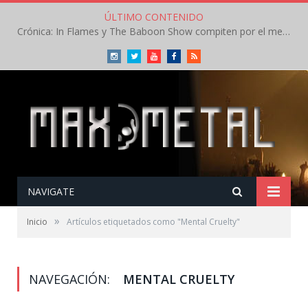
ÚLTIMO CONTENIDO
Crónica: In Flames y The Baboon Show compiten por el mejor concierto del día en el Leyendas del Rock – Viernes – Agosto 2026
Instagram
Twitter
Youtube
Facebook
RSS
NAVIGATE
»
Inicio
Artículos etiquetados como "Mental Cruelty"
NAVEGACIÓN:
MENTAL CRUELTY