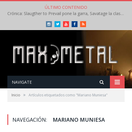
ÚLTIMO CONTENIDO
Crónica: Slaugther to Prevail pone la garra, Savatage la clase en la apertura del Leyendas del Rock – Miércoles – Agosto 2026
Instagram
Twitter
Youtube
Facebook
RSS
NAVIGATE
»
Inicio
Artículos etiquetados como "Mariano Muniesa"
NAVEGACIÓN:
MARIANO MUNIESA