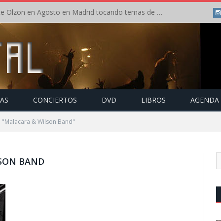
Concierto de Anette Olzon en Agosto en Madrid tocando temas de Nightwish
TAS
CONCIERTOS
DVD
LIBROS
AGENDA
o "Malacara & Wilson Band"
SON BAND