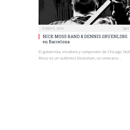
9 MAYO, 2019
0
NICK MOSS BAND & DENNIS GRUENLING
en Barcelona
El guitarrista, vocalista y compositor de Chicago, Nic
Moss es un auténtico bluesman, un veterano…