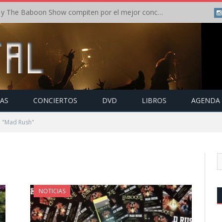
Crónica: In Flames y The Baboon Show compiten por el mejor concierto del día en el Leyendas del Rock – Viernes – Agosto 2026
TAS
CONCIERTOS
DVD
LIBROS
AGENDA
o "Mad Rush"
NOTICIAS