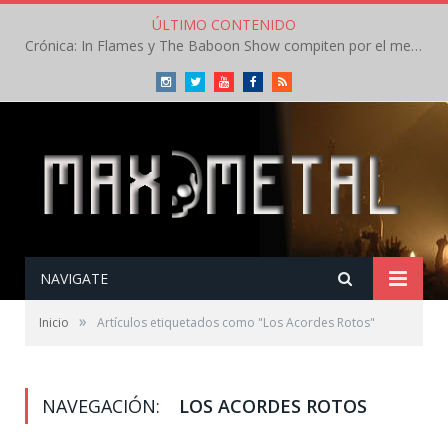
ÚLTIMO CONTENIDO
Crónica: In Flames y The Baboon Show compiten por el mejor concierto del día en el Leyendas del Rock – Viernes – Agosto 2026
Instagram
Twitter
Youtube
Facebook
RSS
NAVIGATE
»
Inicio
Artículos etiquetados como "Los Acordes Rotos"
NAVEGACIÓN:
LOS ACORDES ROTOS