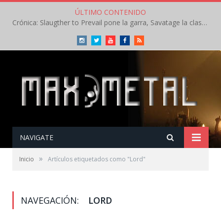
ÚLTIMO CONTENIDO
Crónica: Slaugther to Prevail pone la garra, Savatage la clase en la apertura del Leyendas del Rock – Miércoles – Agosto 2026
Instagram
Twitter
Youtube
Facebook
RSS
NAVIGATE
»
Inicio
Artículos etiquetados como "Lord"
NAVEGACIÓN:
LORD