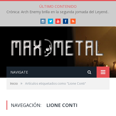
ÚLTIMO CONTENIDO
Crónica: Arch Enemy brilla en la segunda jornada del Leyendas del Rock – Jueves – Agosto 2026
Instagram
Twitter
Youtube
Facebook
RSS
NAVIGATE
»
Inicio
Artículos etiquetados como "Lione Conti"
NAVEGACIÓN:
LIONE CONTI