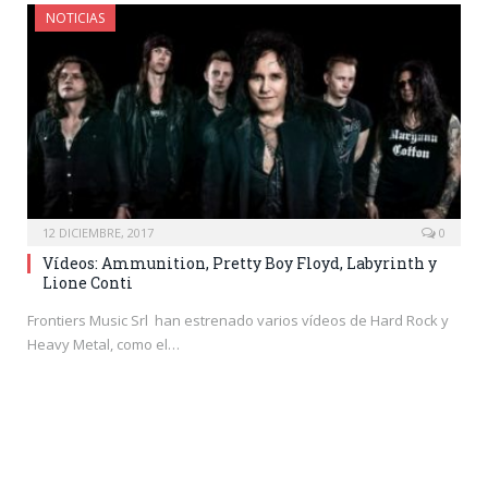
NOTICIAS
12 DICIEMBRE, 2017
0
Vídeos: Ammunition, Pretty Boy Floyd, Labyrinth y
Lione Conti
Frontiers Music Srl han estrenado varios vídeos de Hard Rock y
Heavy Metal, como el…