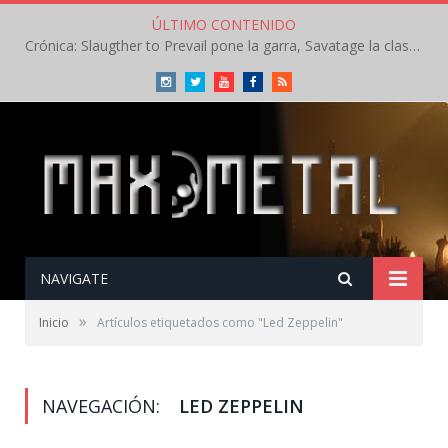
ÚLTIMO CONTENIDO
Crónica: Slaugther to Prevail pone la garra, Savatage la clase en la apertura del Leyendas del Rock – Miércoles – Agosto 2026
Instagram
Twitter
Youtube
Facebook
RSS
NAVIGATE
»
Inicio
Artículos etiquetados como "Led Zeppelin"
NAVEGACIÓN:
LED ZEPPELIN