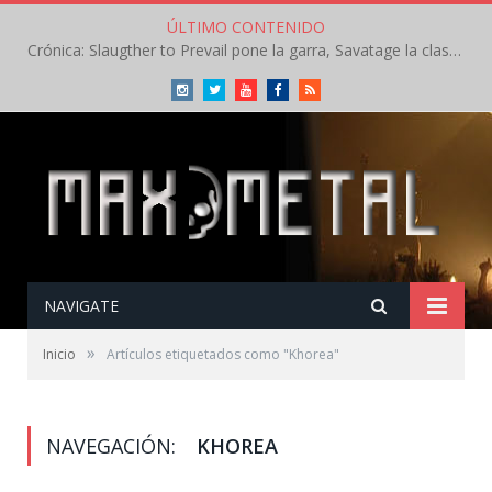
ÚLTIMO CONTENIDO
Crónica: Slaugther to Prevail pone la garra, Savatage la clase en la apertura del Leyendas del Rock – Miércoles – Agosto 2026
Instagram
Twitter
Youtube
Facebook
RSS
NAVIGATE
»
Inicio
Artículos etiquetados como "Khorea"
NAVEGACIÓN:
KHOREA