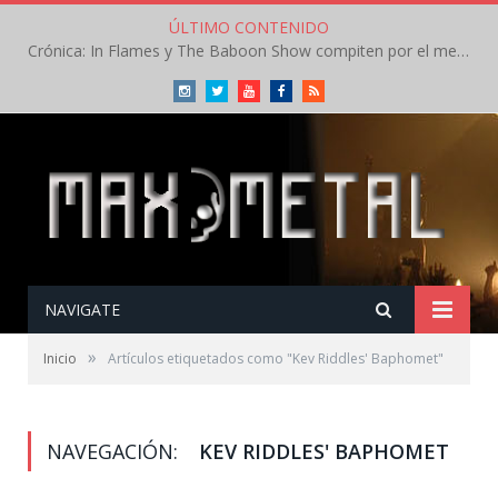
ÚLTIMO CONTENIDO
Crónica: In Flames y The Baboon Show compiten por el mejor concierto del día en el Leyendas del Rock – Viernes – Agosto 2026
Instagram
Twitter
Youtube
Facebook
RSS
NAVIGATE
»
Inicio
Artículos etiquetados como "Kev Riddles' Baphomet"
NAVEGACIÓN:
KEV RIDDLES' BAPHOMET