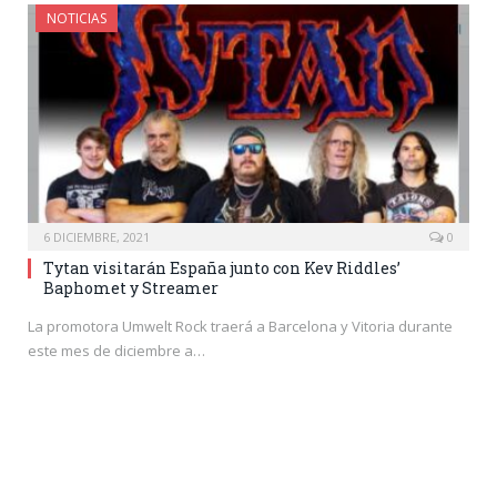
NOTICIAS
6 DICIEMBRE, 2021
0
Tytan visitarán España junto con Kev Riddles’
Baphomet y Streamer
La promotora Umwelt Rock traerá a Barcelona y Vitoria durante
este mes de diciembre a…