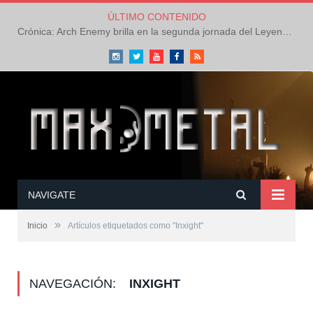
ÚLTIMO CONTENIDO
Crónica: Arch Enemy brilla en la segunda jornada del Leyendas del Rock – Jueves – Agosto 2026
Instagram
Twitter
Youtube
Facebook
RSS
NAVIGATE
»
Inicio
Artículos etiquetados como "Inxight"
NAVEGACIÓN:
INXIGHT