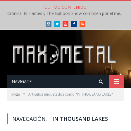
ÚLTIMO CONTENIDO
Crónica: In Flames y The Baboon Show compiten por el mejor concierto del día en el Leyendas del Rock – Viernes – Agosto 2026
Instagram
Twitter
Youtube
Facebook
RSS
NAVIGATE
»
Inicio
Artículos etiquetados como "IN THOUSAND LAKES"
NAVEGACIÓN:
IN THOUSAND LAKES