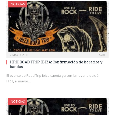
NOTICIAS
2 MAYO, 2018
0
HRH ROAD TRIP IBIZA: Confirmación de horarios y
bandas.
El evento de Road Trip Ibiza cuenta ya con la novena edición.
HRH, el mayor…
NOTICIAS