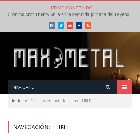
ÚLTIMO CONTENIDO
Crónica: Arch Enemy brilla en la segunda jornada del Leyendas del Rock – Jueves – Agosto 2026
Instagram
Twitter
Youtube
Facebook
RSS
NAVIGATE
»
Inicio
Artículos etiquetados como "HRH"
NAVEGACIÓN:
HRH