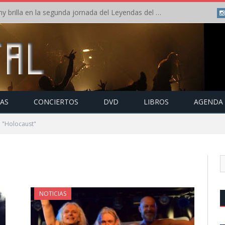
Crónica: Arch Enemy brilla en la segunda jornada del Leyendas del Rock – Jueves – Agosto 2026
TAS
CONCIERTOS
DVD
LIBROS
AGENDA
 "Holocaust"
NOTICIAS