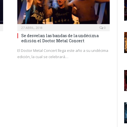
27 ABRIL, 2018
0
Se desvelan las bandas de la undécima
edición el Doctor Metal Concert
El Doctor Metal Concert llega este año a su undécima
edición, la cual se celebrará…