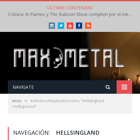
ÚLTIMO CONTENIDO
Crónica: In Flames y The Baboon Show compiten por el mejor concierto del día en el Leyendas del Rock – Viernes – Agosto 2026
Instagram
Twitter
Youtube
Facebook
RSS
NAVIGATE
»
Inicio
Artículos etiquetados como "Hellsingland
Undeground"
NAVEGACIÓN:
HELLSINGLAND