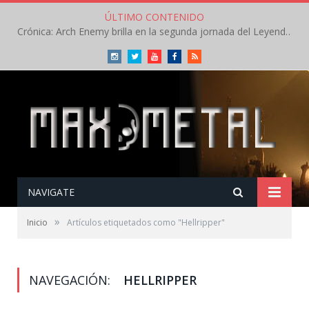
ÚLTIMO CONTENIDO
Crónica: Arch Enemy brilla en la segunda jornada del Leyendas del Rock – Jueves – Agosto 2026
Instagram
Twitter
Youtube
Facebook
RSS
NAVIGATE
»
Inicio
Artículos etiquetados como "Hellripper"
NAVEGACIÓN:
HELLRIPPER