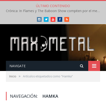
ÚLTIMO CONTENIDO
Crónica: In Flames y The Baboon Show compiten por el mejor concierto del día en el Leyendas del Rock – Viernes – Agosto 2026
Instagram
Twitter
Youtube
Facebook
RSS
NAVIGATE
»
Inicio
Artículos etiquetados como "Hamka"
NAVEGACIÓN:
HAMKA