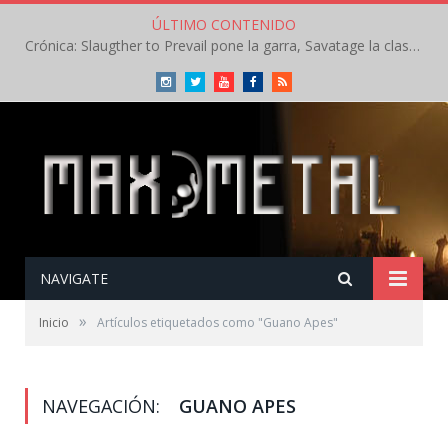
ÚLTIMO CONTENIDO
Crónica: Slaugther to Prevail pone la garra, Savatage la clase en la apertura del Leyendas del Rock – Miércoles – Agosto 2026
Instagram
Twitter
Youtube
Facebook
RSS
NAVIGATE
»
Inicio
Artículos etiquetados como "Guano Apes"
NAVEGACIÓN:
GUANO APES