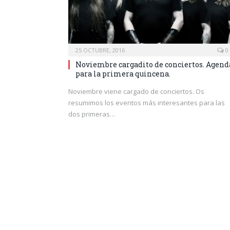
25 OCTUBRE, 2016
0
Noviembre cargadito de conciertos. Agend
para la primera quincena.
Noviembre viene cargado de conciertos. Os
resumimos los eventos más interesantes para las
dos primeras…