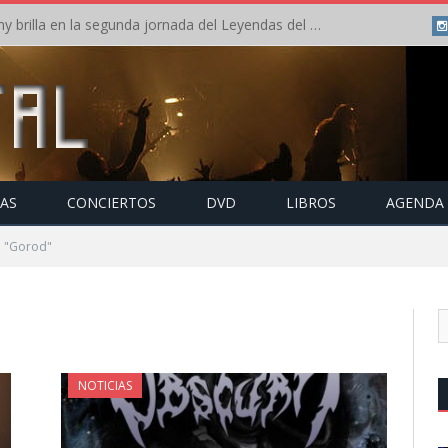
Crónica: Arch Enemy brilla en la segunda jornada del Leyendas del Rock – Jueves – Agosto 2026
TAS
CONCIERTOS
DVD
LIBROS
AGENDA
o "Gorod"
NOTICIAS