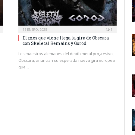
16 ENERO, 2025
1
El mes que viene llega la gira de Obscura
con Skeletal Remains y Gorod
Los maestros alemanes del death metal progresivo,
Obscura, anuncian su esperada nueva gira europea
que…