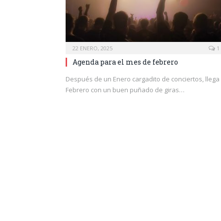
22 ENERO, 2025
1
Agenda para el mes de febrero
Después de un Enero cargadito de conciertos, llega
Febrero con un buen puñado de giras…