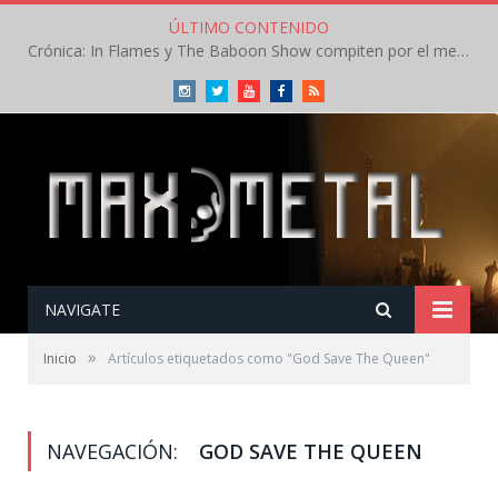
ÚLTIMO CONTENIDO
Crónica: In Flames y The Baboon Show compiten por el mejor concierto del día en el Leyendas del Rock – Viernes – Agosto 2026
Instagram
Twitter
Youtube
Facebook
RSS
NAVIGATE
»
Inicio
Artículos etiquetados como "God Save The Queen"
NAVEGACIÓN:
GOD SAVE THE QUEEN