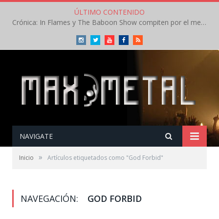
ÚLTIMO CONTENIDO
Crónica: In Flames y The Baboon Show compiten por el mejor concierto del día en el Leyendas del Rock – Viernes – Agosto 2026
Instagram
Twitter
Youtube
Facebook
RSS
NAVIGATE
»
Inicio
Artículos etiquetados como "God Forbid"
NAVEGACIÓN:
GOD FORBID