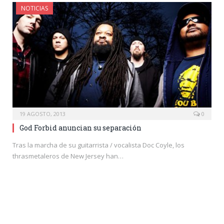
NOTICIAS
19 AGOSTO, 2013
0
God Forbid anuncian su separación
Tras la marcha de su guitarrista / vocalista Doc Coyle, los
thrasmetaleros de New Jersey han…