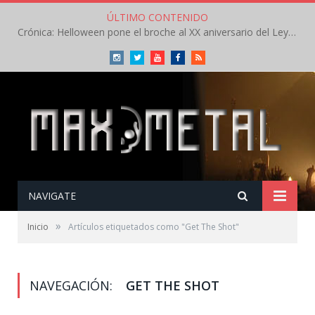
ÚLTIMO CONTENIDO
Crónica: Helloween pone el broche al XX aniversario del Leyendas del Rock – Sábado – Agosto 2026
Instagram
Twitter
Youtube
Facebook
RSS
NAVIGATE
»
Inicio
Artículos etiquetados como "Get The Shot"
NAVEGACIÓN:
GET THE SHOT