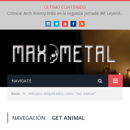
ÚLTIMO CONTENIDO
Crónica: Arch Enemy brilla en la segunda jornada del Leyendas del Rock – Jueves – Agosto 2026
Instagram
Twitter
Youtube
Facebook
RSS
NAVIGATE
»
Inicio
Artículos etiquetados como "Get Animal"
NAVEGACIÓN:
GET ANIMAL